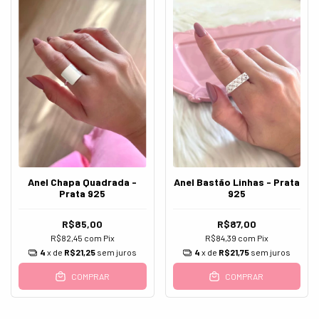
Anel Chapa Quadrada -
Anel Bastão Linhas - Prata
Prata 925
925
R$85,00
R$87,00
R$82,45
com
Pix
R$84,39
com
Pix
4
x de
R$21,25
sem juros
4
x de
R$21,75
sem juros
COMPRAR
COMPRAR