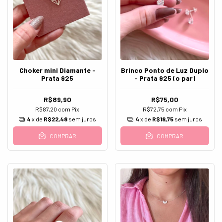
Choker mini Diamante -
Brinco Ponto de Luz Duplo
Prata 925
- Prata 925 (o par)
R$89,90
R$75,00
R$87,20
com
Pix
R$72,75
com
Pix
4
x de
R$22,48
sem juros
4
x de
R$18,75
sem juros
COMPRAR
COMPRAR