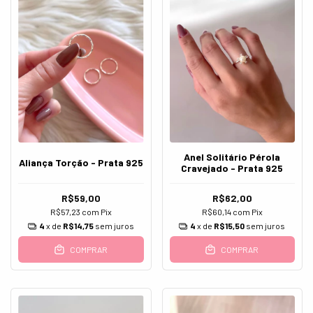
Anel Solitário Pérola
Aliança Torção - Prata 925
Cravejado - Prata 925
R$59,00
R$62,00
R$57,23
com
Pix
R$60,14
com
Pix
4
x de
R$14,75
sem juros
4
x de
R$15,50
sem juros
COMPRAR
COMPRAR