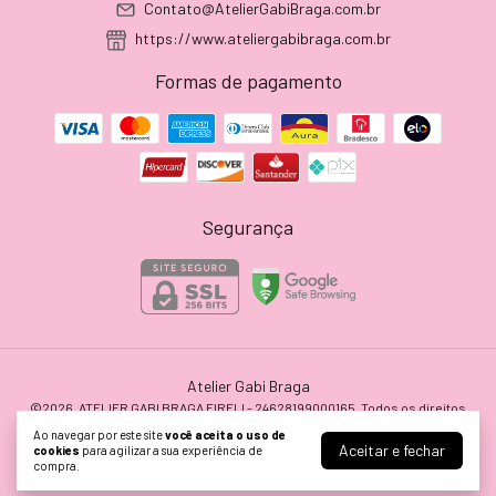
Contato@AtelierGabiBraga.com.br
https://www.ateliergabibraga.com.br
Formas de pagamento
Segurança
Atelier Gabi Braga
©2026. ATELIER GABI BRAGA EIRELI - 24628199000165. Todos os direitos
reservados.
Ao navegar por este site
você aceita o uso de
Aceitar e fechar
cookies
para agilizar a sua experiência de
compra.