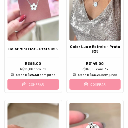
Colar Lua e Estrela - Prata
Colar Mini Flor - Prata 925
925
R$98,00
R$145,00
R$95,06
com
Pix
R$140,65
com
Pix
4
x de
R$24,50
sem juros
4
x de
R$36,25
sem juros
COMPRAR
COMPRAR