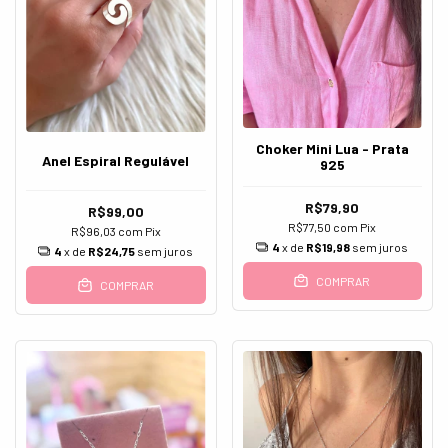
Choker Mini Lua - Prata
Anel Espiral Regulável
925
R$79,90
R$99,00
R$77,50
com
Pix
R$96,03
com
Pix
4
x de
R$19,98
sem juros
4
x de
R$24,75
sem juros
COMPRAR
COMPRAR