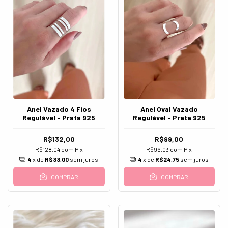
Anel Vazado 4 Fios
Anel Oval Vazado
Regulável - Prata 925
Regulável - Prata 925
R$132,00
R$99,00
R$128,04
com
Pix
R$96,03
com
Pix
4
x de
R$33,00
sem juros
4
x de
R$24,75
sem juros
COMPRAR
COMPRAR