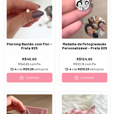
Piercing Bastão com Flor -
Medalha de Fotogravação
Prata 925
Personalizável - Prata 925
R$45,00
R$124,90
R$43,65
com
Pix
R$121,15
com
Pix
4
x de
R$11,25
sem juros
4
x de
R$31,23
sem juros
COMPRAR
COMPRAR