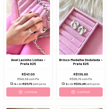
Anel Lacinho Linhas -
Brinco Medalha Ondulada -
Prata 925
Prata 925
R$47,00
R$139,90
R$45,59
com
Pix
R$135,70
com
Pix
4
x de
R$11,75
sem juros
4
x de
R$34,98
sem juros
COMPRAR
COMPRAR