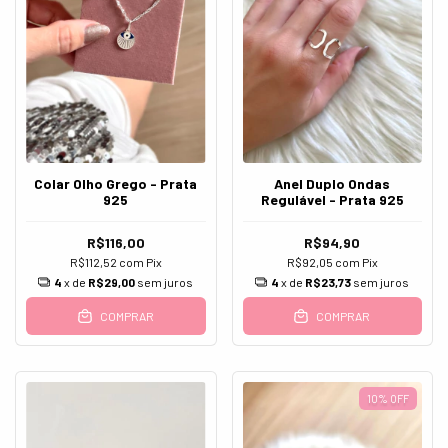
Colar Olho Grego - Prata
Anel Duplo Ondas
925
Regulável - Prata 925
R$116,00
R$94,90
R$112,52
com
Pix
R$92,05
com
Pix
4
x de
R$29,00
sem juros
4
x de
R$23,73
sem juros
COMPRAR
COMPRAR
10
%
OFF