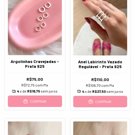
Argolinhas Cravejadas -
Anel Labirinto Vazado
Prata 925
Regulável - Prata 925
R$75,00
R$110,00
R$72,75
com
Pix
R$106,70
com
Pix
4
x de
R$18,75
sem juros
4
x de
R$27,50
sem juros
COMPRAR
COMPRAR