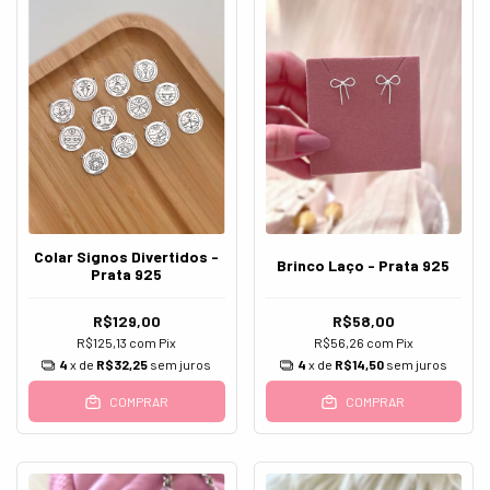
Colar Signos Divertidos -
Brinco Laço - Prata 925
Prata 925
R$129,00
R$58,00
R$125,13
com
Pix
R$56,26
com
Pix
4
x de
R$32,25
sem juros
4
x de
R$14,50
sem juros
COMPRAR
COMPRAR