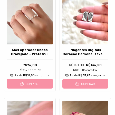
Anel Aparador Ondas
Pingentes Digitais
Cravejado - Prata 925
Coração Personalizáveis -
Prata 925
R$74,00
R$149,90
R$134,90
R$71,78
com
Pix
R$130,85
com
Pix
4
x de
R$18,50
sem juros
4
x de
R$33,73
sem juros
COMPRAR
COMPRAR