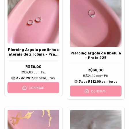
Piercing Argola pontinhos
Piercing argola de libélula
laterais de zircônia - Prata
- Prata 925
925
R$39,00
R$36,00
R$37,83
com
Pix
R$34,92
com
Pix
3
x de
R$13,00
sem juros
3
x de
R$12,00
sem juros
COMPRAR
COMPRAR