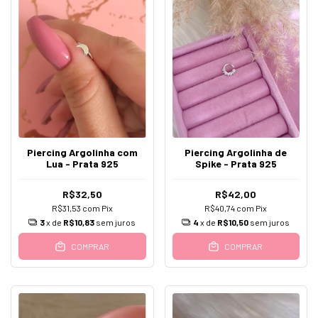
Piercing Argolinha com
Piercing Argolinha de
Lua - Prata 925
Spike - Prata 925
R$32,50
R$42,00
R$31,53
com
Pix
R$40,74
com
Pix
3
x de
R$10,83
sem juros
4
x de
R$10,50
sem juros
COMPRAR
COMPRAR