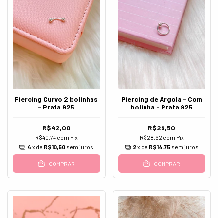
Piercing Curvo 2 bolinhas
Piercing de Argola - Com
- Prata 925
bolinha - Prata 925
R$42,00
R$29,50
R$40,74
com
Pix
R$28,62
com
Pix
4
x de
R$10,50
sem juros
2
x de
R$14,75
sem juros
COMPRAR
COMPRAR