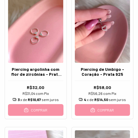
Piercing argolinha com
Piercing de Umbigo -
flor de zircônias - Prata
Coração - Prata 925
925
R$32,00
R$58,00
R$31,04
com
Pix
R$56,26
com
Pix
3
x de
R$10,67
sem juros
4
x de
R$14,50
sem juros
COMPRAR
COMPRAR