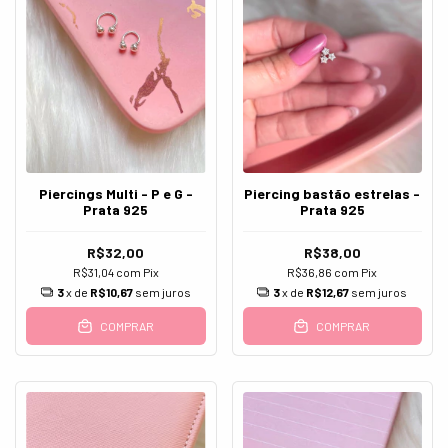
Piercings Multi - P e G -
Piercing bastão estrelas -
Prata 925
Prata 925
R$32,00
R$38,00
R$31,04
com
Pix
R$36,86
com
Pix
3
x de
R$10,67
sem juros
3
x de
R$12,67
sem juros
COMPRAR
COMPRAR