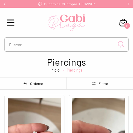
Frete Grátis a partir de R$ 249 para Sul/Sudeste
0
Piercings
Início
Piercings
Ordenar
Filtrar