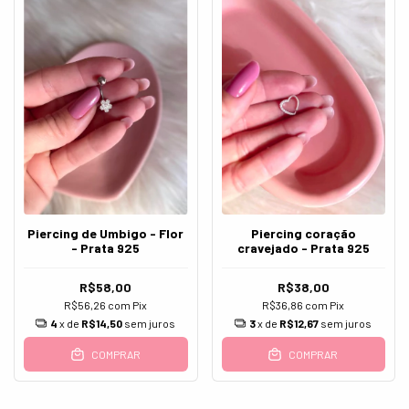
Piercing de Umbigo - Flor
Piercing coração
- Prata 925
cravejado - Prata 925
R$58,00
R$38,00
R$56,26
com
Pix
R$36,86
com
Pix
4
x de
R$14,50
sem juros
3
x de
R$12,67
sem juros
COMPRAR
COMPRAR