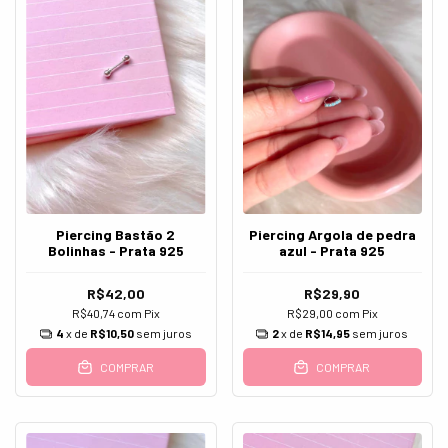
Piercing Bastão 2
Piercing Argola de pedra
Bolinhas - Prata 925
azul - Prata 925
R$42,00
R$29,90
R$40,74
com
Pix
R$29,00
com
Pix
4
x de
R$10,50
sem juros
2
x de
R$14,95
sem juros
COMPRAR
COMPRAR