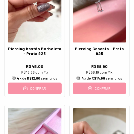
Piercing bastão Borboleta
Piercing Cascata - Prata
- Prata 925
925
R$48,00
R$59,90
R$46,56
com
Pix
R$58,10
com
Pix
4
x de
R$12,00
sem juros
4
x de
R$14,98
sem juros
COMPRAR
COMPRAR