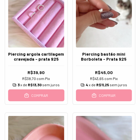
Piercing argola cartilagem
Piercing bastão mini
cravejada - prata 925
Borboleta - Prata 925
R$39,90
R$45,00
R$38,70
com
Pix
R$43,65
com
Pix
3
x de
R$13,30
sem juros
4
x de
R$11,25
sem juros
COMPRAR
COMPRAR