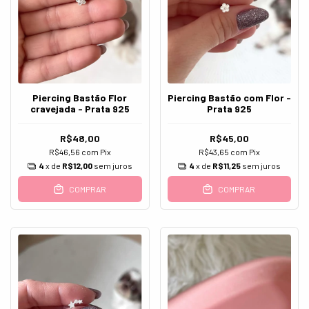
Piercing Bastão com Flor -
Piercing Bastão Flor
Prata 925
cravejada - Prata 925
R$45,00
R$48,00
R$43,65
com
Pix
R$46,56
com
Pix
4
x de
R$11,25
sem juros
4
x de
R$12,00
sem juros
COMPRAR
COMPRAR