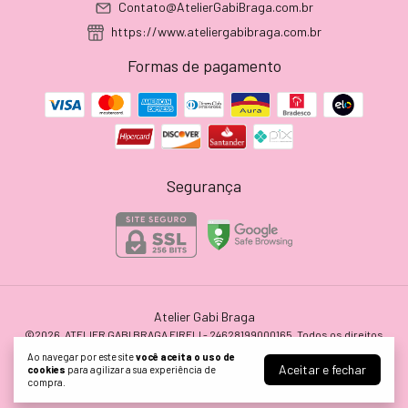
Contato@AtelierGabiBraga.com.br
https://www.ateliergabibraga.com.br
Formas de pagamento
Segurança
Atelier Gabi Braga
©2026. ATELIER GABI BRAGA EIRELI - 24628199000165. Todos os direitos
reservados.
Ao navegar por este site
você aceita o uso de
Aceitar e fechar
cookies
para agilizar a sua experiência de
compra.