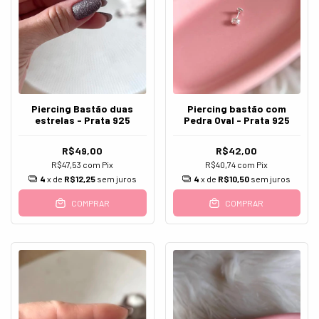
Piercing Bastão duas
Piercing bastão com
estrelas - Prata 925
Pedra Oval - Prata 925
R$49,00
R$42,00
R$47,53
com
Pix
R$40,74
com
Pix
4
x de
R$12,25
sem juros
4
x de
R$10,50
sem juros
COMPRAR
COMPRAR