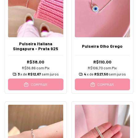
Pulseira Italiana
Pulseira Olho Grego
Singapura - Prata 925
R$38,00
R$110,00
R$36,86
com
Pix
R$106,70
com
Pix
3
x de
R$12,67
sem juros
4
x de
R$27,50
sem juros
COMPRAR
COMPRAR