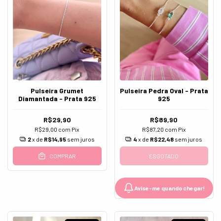
Pulseira Grumet
Pulseira Pedra Oval - Prata
Diamantada - Prata 925
925
R$29,90
R$89,90
R$29,00
com
Pix
R$87,20
com
Pix
2
x de
R$14,95
sem juros
4
x de
R$22,48
sem juros
COMPRAR
ESGOTADO
Avise-me quando chegar!