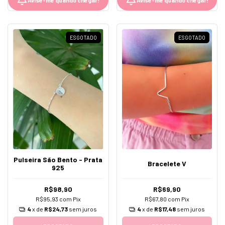
ESGOTADO
ESGOTADO
Pulseira São Bento - Prata
Bracelete V
925
R$98,90
R$69,90
R$95,93
com
Pix
R$67,80
com
Pix
4
x de
R$24,73
sem juros
4
x de
R$17,48
sem juros