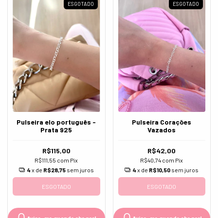
ESGOTADO
ESGOTADO
Pulseira elo português -
Pulseira Corações
Prata 925
Vazados
R$115,00
R$42,00
R$111,55
com
Pix
R$40,74
com
Pix
4
x de
R$28,75
sem juros
4
x de
R$10,50
sem juros
ESGOTADO
ESGOTADO
Avise-me quando chegar!
Avise-me quando chegar!