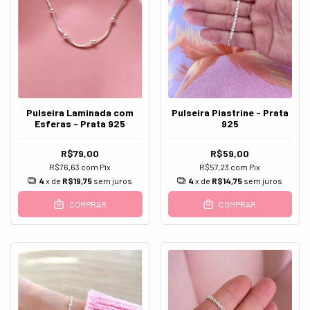
Pulseira Laminada com
Pulseira Piastrine - Prata
Esferas - Prata 925
925
R$79,00
R$59,00
R$76,63
com
Pix
R$57,23
com
Pix
4
x de
R$19,75
sem juros
4
x de
R$14,75
sem juros
COMPRAR
COMPRAR