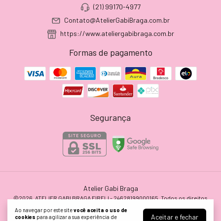
(21) 99170-4977
Contato@AtelierGabiBraga.com.br
https://www.ateliergabibraga.com.br
Formas de pagamento
Segurança
Atelier Gabi Braga
©2026. ATELIER GABI BRAGA EIRELI - 24628199000165. Todos os direitos
reservados.
Ao navegar por este site
você aceita o uso de
Aceitar e fechar
cookies
para agilizar a sua experiência de