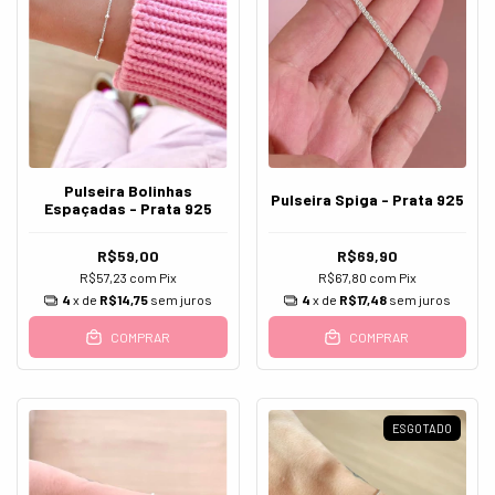
Pulseira Bolinhas
Pulseira Spiga - Prata 925
Espaçadas - Prata 925
R$59,00
R$69,90
R$57,23
com
Pix
R$67,80
com
Pix
4
x de
R$14,75
sem juros
4
x de
R$17,48
sem juros
COMPRAR
COMPRAR
ESGOTADO