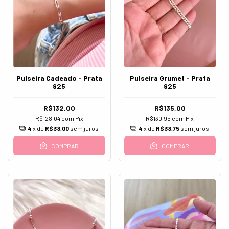
Pulseira Cadeado - Prata
Pulseira Grumet - Prata
925
925
R$132,00
R$135,00
R$128,04
com
Pix
R$130,95
com
Pix
4
x de
R$33,00
sem juros
4
x de
R$33,75
sem juros
COMPRAR
COMPRAR