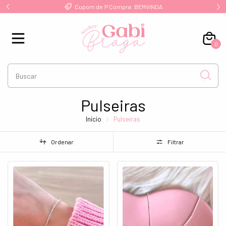
!
Cupom de 1ª Compra: BEMVINDA
0
Pulseiras
Início
Pulseiras
Ordenar
Filtrar