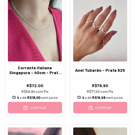
Corrente Italiana
Anel Tubarão - Prata 925
Singapura - 40cm - Prata
925
R$72,00
R$79,90
R$69,84
com
Pix
R$77,50
com
Pix
4
x de
R$18,00
sem juros
4
x de
R$19,98
sem juros
COMPRAR
COMPRAR