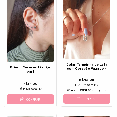
Colar Tampinha de Lata
Brinco Coração Liso (o
com Coração Vazado -
par)
Prata 925
R$42,00
R$14,00
R$40,74
com
Pix
R$13,58
com
Pix
4
x de
R$10,50
sem juros
COMPRAR
COMPRAR