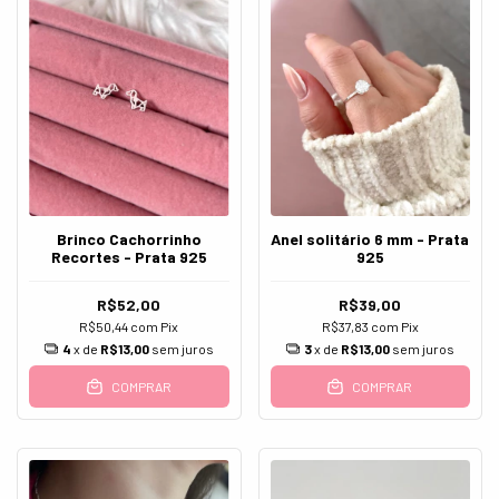
Brinco Cachorrinho
Anel solitário 6 mm - Prata
Recortes - Prata 925
925
R$52,00
R$39,00
R$50,44
com
Pix
R$37,83
com
Pix
4
x de
R$13,00
sem juros
3
x de
R$13,00
sem juros
COMPRAR
COMPRAR