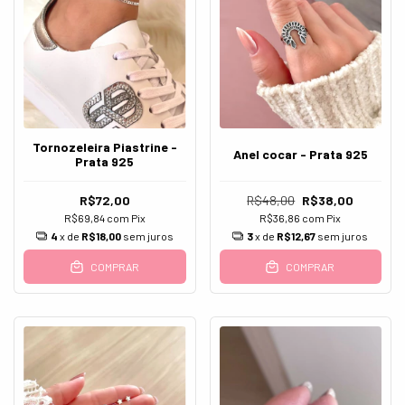
Tornozeleira Piastrine -
Anel cocar - Prata 925
Prata 925
R$72,00
R$48,00
R$38,00
R$69,84
com
Pix
R$36,86
com
Pix
4
x de
R$18,00
sem juros
3
x de
R$12,67
sem juros
COMPRAR
COMPRAR