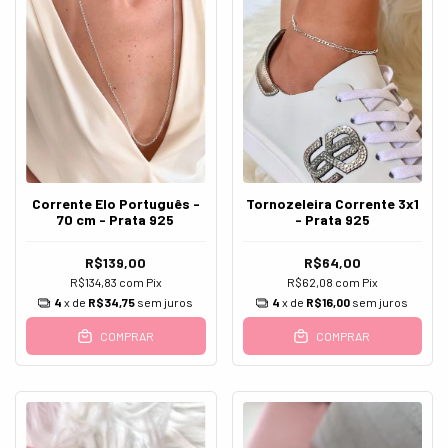
Corrente Elo Português -
Tornozeleira Corrente 3x1
70 cm - Prata 925
- Prata 925
R$139,00
R$64,00
R$134,83
com
Pix
R$62,08
com
Pix
4
x de
R$34,75
sem juros
4
x de
R$16,00
sem juros
COMPRAR
COMPRAR