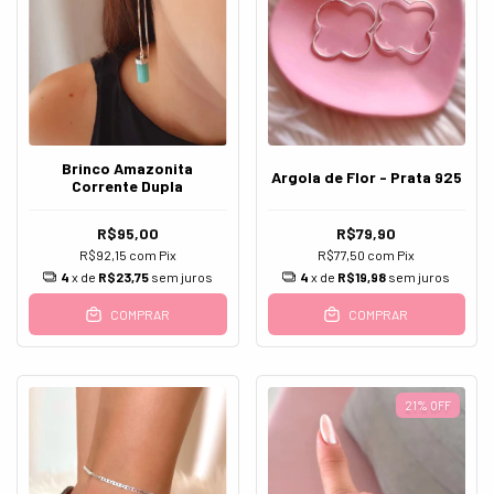
Brinco Amazonita
Argola de Flor - Prata 925
Corrente Dupla
R$95,00
R$79,90
R$92,15
com
Pix
R$77,50
com
Pix
4
x de
R$23,75
sem juros
4
x de
R$19,98
sem juros
COMPRAR
COMPRAR
21
%
OFF