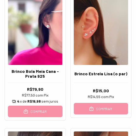
Brinco Bola Meia Cana -
Brinco Estrela Lisa (o par)
Prata 925
R$79,90
R$15,00
R$77,50
com
Pix
R$14,55
com
Pix
4
x de
R$19,98
sem juros
COMPRAR
COMPRAR