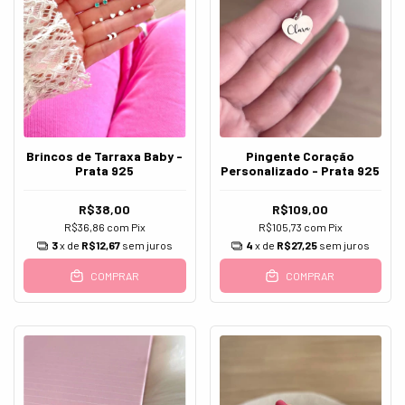
Brincos de Tarraxa Baby -
Pingente Coração
Prata 925
Personalizado - Prata 925
R$38,00
R$109,00
R$36,86
com
Pix
R$105,73
com
Pix
3
x de
R$12,67
sem juros
4
x de
R$27,25
sem juros
COMPRAR
COMPRAR