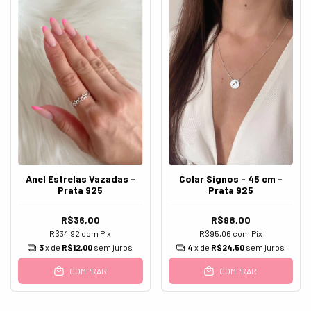
Anel Estrelas Vazadas -
Colar Signos - 45 cm -
Prata 925
Prata 925
R$36,00
R$98,00
R$34,92
com
Pix
R$95,06
com
Pix
3
x de
R$12,00
sem juros
4
x de
R$24,50
sem juros
COMPRAR
COMPRAR