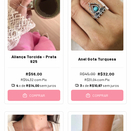
Aliança Torcida - Prata
Anel Gota Turquesa
925
R$56,00
R$45,00
R$32,00
R$54,32
com
Pix
R$31,04
com
Pix
4
x de
R$14,00
sem juros
3
x de
R$10,67
sem juros
COMPRAR
COMPRAR