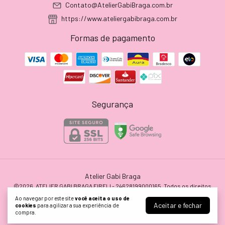
Contato@AtelierGabiBraga.com.br
https://www.ateliergabibraga.com.br
Formas de pagamento
Segurança
Atelier Gabi Braga
©2026. ATELIER GABI BRAGA EIRELI - 24628199000165. Todos os direitos
reservados.
Ao navegar por este site
você aceita o uso de
Aceitar e fechar
cookies
para agilizar a sua experiência de
compra.