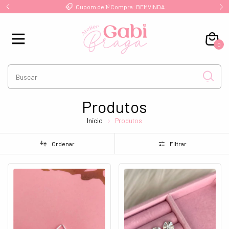
Frete Grátis a partir de R$ 249 para Sul/Sudeste
0
Produtos
Início
Produtos
Ordenar
Filtrar