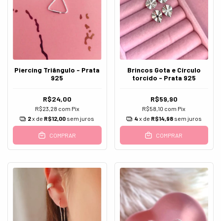
Piercing Triângulo - Prata
Brincos Gota e Círculo
925
torcido - Prata 925
R$24,00
R$59,90
R$23,28
com
Pix
R$58,10
com
Pix
2
x de
R$12,00
sem juros
4
x de
R$14,98
sem juros
COMPRAR
COMPRAR