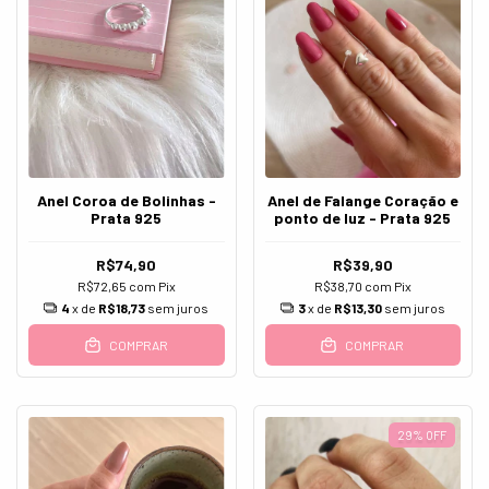
Anel Coroa de Bolinhas -
Anel de Falange Coração e
Prata 925
ponto de luz - Prata 925
R$74,90
R$39,90
R$72,65
com
Pix
R$38,70
com
Pix
4
x de
R$18,73
sem juros
3
x de
R$13,30
sem juros
COMPRAR
COMPRAR
29
%
OFF