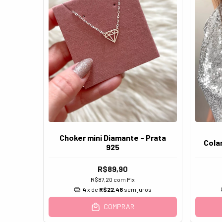
Choker mini Diamante - Prata
Colar
925
R$89,90
R$87,20
com
Pix
4
x de
R$22,48
sem juros
COMPRAR