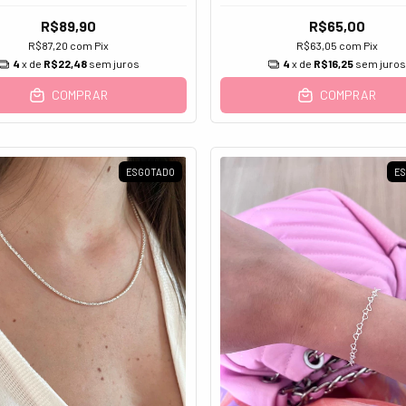
R$65,00
R$89,90
R$63,05
com
Pix
R$87,20
com
Pix
4
x de
R$16,25
sem juro
4
x de
R$22,48
sem juros
COMPRAR
COMPRAR
ESGOTADO
E