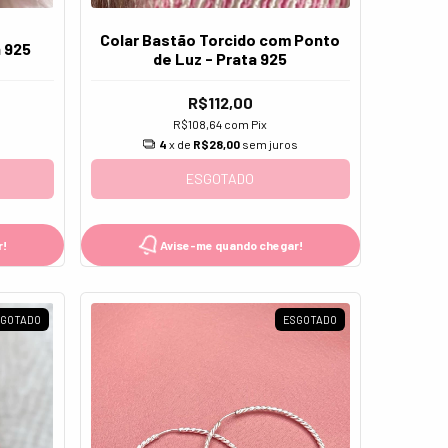
Colar Bastão Torcido com Ponto
a 925
de Luz - Prata 925
R$112,00
R$108,64
com
Pix
s
4
x de
R$28,00
sem juros
ESGOTADO
r!
Avise-me quando chegar!
SGOTADO
ESGOTADO