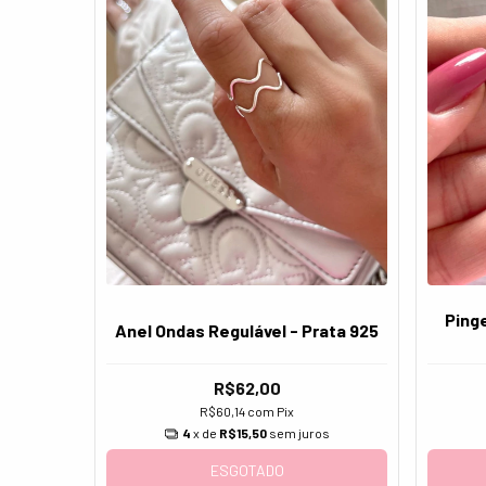
Ping
Anel Ondas Regulável - Prata 925
R$62,00
R$60,14
com
Pix
4
x de
R$15,50
sem juros
ESGOTADO