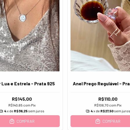
Anel Prego Regulável - Pra
 Lua e Estrela - Prata 925
R$110,00
R$145,00
R$106,70
com
Pix
R$140,65
com
Pix
4
x de
R$27,50
sem juro
4
x de
R$36,25
sem juros
COMPRAR
COMPRAR