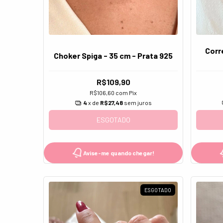
Corr
Choker Spiga - 35 cm - Prata 925
R$109,90
R$106,60
com
Pix
4
x de
R$27,48
sem juros
ESGOTADO
Avise-me quando chegar!
ESGOTADO