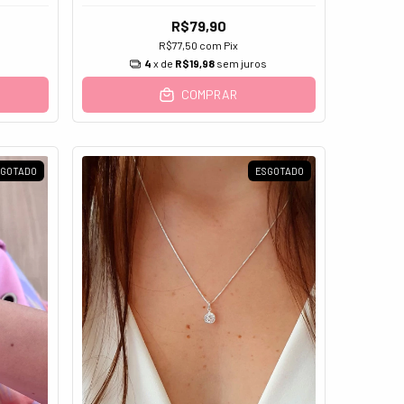
R$79,90
R$77,50
com
Pix
s
4
x de
R$19,98
sem juros
COMPRAR
SGOTADO
ESGOTADO