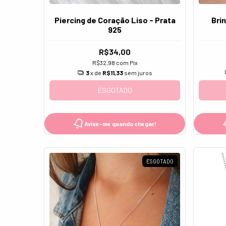
Piercing de Coração Liso - Prata
Bri
925
R$34,00
R$32,98
com
Pix
3
x de
R$11,33
sem juros
ESGOTADO
Avise-me quando chegar!
ESGOTADO