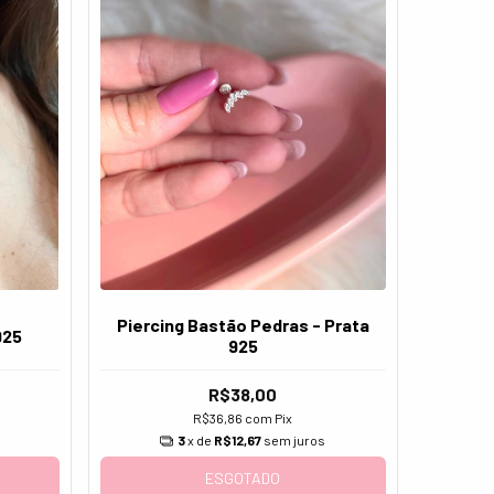
Piercing Bastão Pedras - Prata
925
925
R$38,00
R$36,86
com
Pix
3
x de
R$12,67
sem juros
s
ESGOTADO