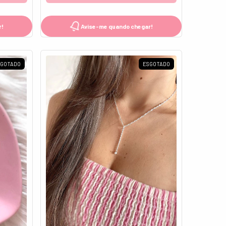
Avise-me quando chegar!
r!
SGOTADO
ESGOTADO