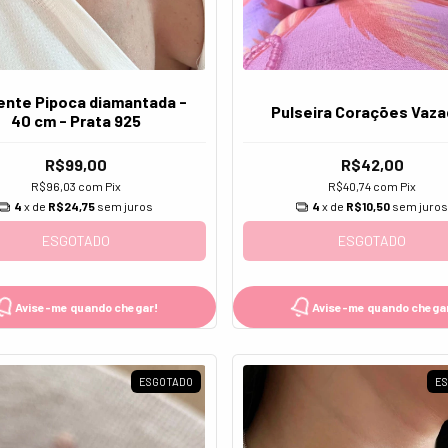
ente Pipoca diamantada -
Pulseira Corações Vaz
40 cm - Prata 925
R$99,00
R$42,00
R$96,03
com
Pix
R$40,74
com
Pix
4
x de
R$24,75
sem juros
4
x de
R$10,50
sem juro
ESGOTADO
ESGOTADO
Avise-me quando chegar!
Avise-me quando chega
ESGOTADO
E