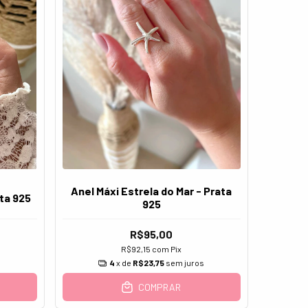
Anel Máxi Estrela do Mar - Prata
ta 925
925
R$95,00
R$92,15
com
Pix
s
4
x de
R$23,75
sem juros
COMPRAR