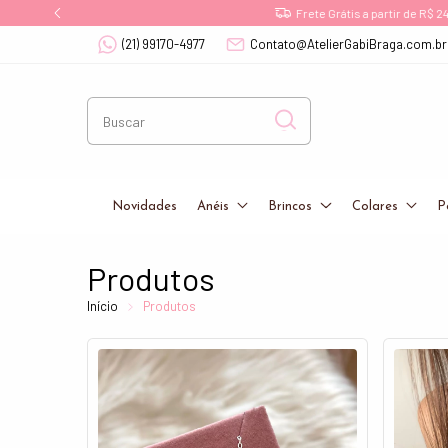
(21) 99170-4977
Contato@AtelierGabiBraga.com.br
Novidades
Anéis
Brincos
Colares
P
Produtos
Início
Produtos