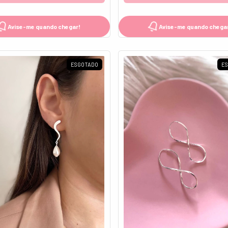
Avise-me quando chegar!
Avise-me quando chega
ESGOTADO
E