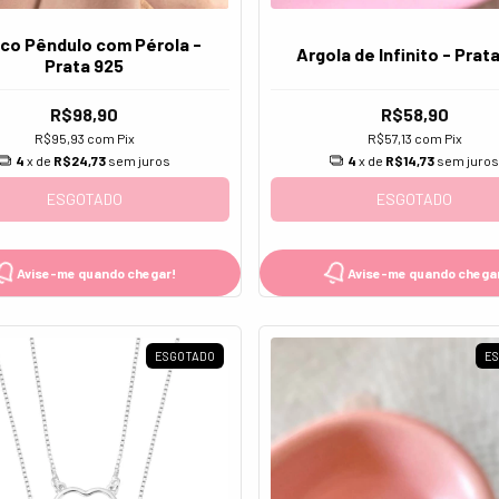
nco Pêndulo com Pérola -
Argola de Infinito - Prat
Prata 925
R$98,90
R$58,90
R$95,93
com
Pix
R$57,13
com
Pix
4
x de
R$24,73
sem juros
4
x de
R$14,73
sem juro
ESGOTADO
ESGOTADO
Avise-me quando chegar!
Avise-me quando chega
ESGOTADO
E