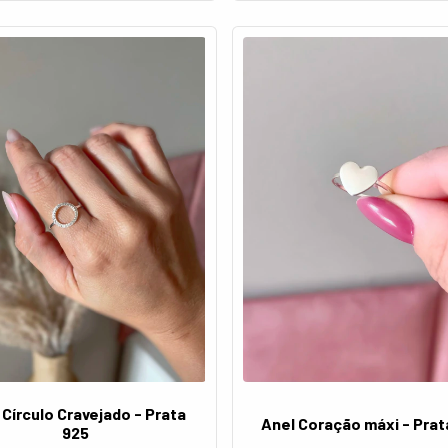
 Círculo Cravejado - Prata
Anel Coração máxi - Prat
925