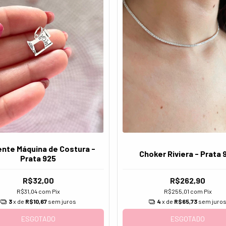
ente Máquina de Costura -
Choker Riviera - Prata 
Prata 925
R$32,00
R$262,90
R$31,04
com
Pix
R$255,01
com
Pix
3
x de
R$10,67
sem juros
4
x de
R$65,73
sem juro
ESGOTADO
ESGOTADO