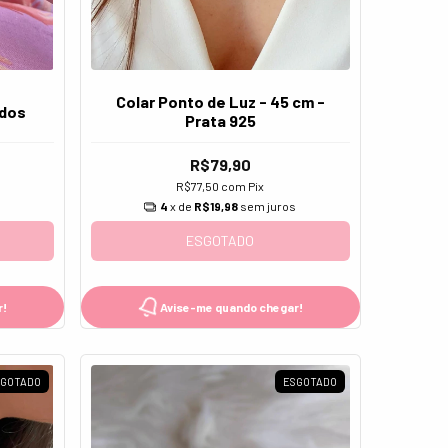
Colar Ponto de Luz - 45 cm -
ados
Prata 925
R$79,90
R$77,50
com
Pix
s
4
x de
R$19,98
sem juros
ESGOTADO
r!
Avise-me quando chegar!
SGOTADO
ESGOTADO