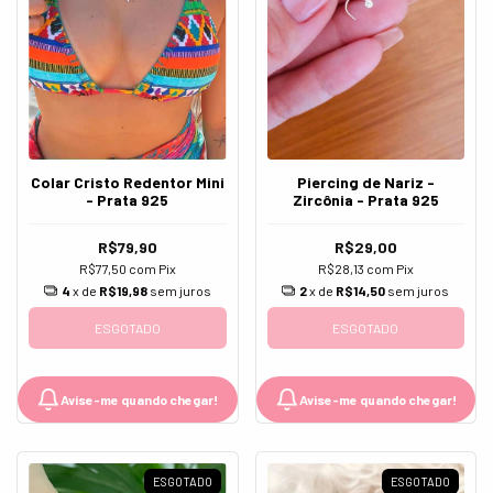
Colar Cristo Redentor Mini
Piercing de Nariz -
- Prata 925
Zircônia - Prata 925
R$79,90
R$29,00
R$77,50
com
Pix
R$28,13
com
Pix
4
x de
R$19,98
sem juros
2
x de
R$14,50
sem juros
ESGOTADO
ESGOTADO
Avise-me quando chegar!
Avise-me quando chegar!
ESGOTADO
ESGOTADO