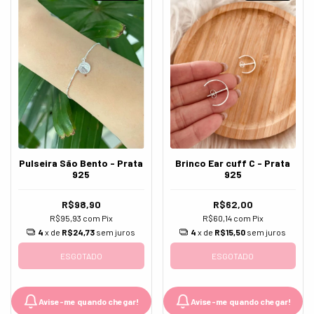
Pulseira São Bento - Prata
Brinco Ear cuff C - Prata
925
925
R$98,90
R$62,00
R$95,93
com
Pix
R$60,14
com
Pix
4
x de
R$24,73
sem juros
4
x de
R$15,50
sem juros
ESGOTADO
ESGOTADO
Avise-me quando chegar!
Avise-me quando chegar!