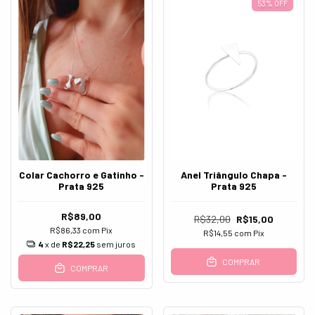
53
%
OFF
Colar Cachorro e Gatinho -
Anel Triângulo Chapa -
Prata 925
Prata 925
R$89,00
R$32,00
R$15,00
R$86,33
com
Pix
R$14,55
com
Pix
4
x de
R$22,25
sem juros
COMPRAR
COMPRAR