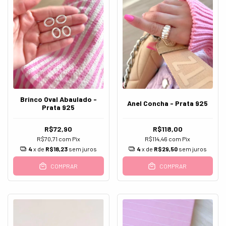
Brinco Oval Abaulado -
Anel Concha - Prata 925
Prata 925
R$72,90
R$118,00
R$70,71
com
Pix
R$114,46
com
Pix
4
x de
R$18,23
sem juros
4
x de
R$29,50
sem juros
COMPRAR
COMPRAR