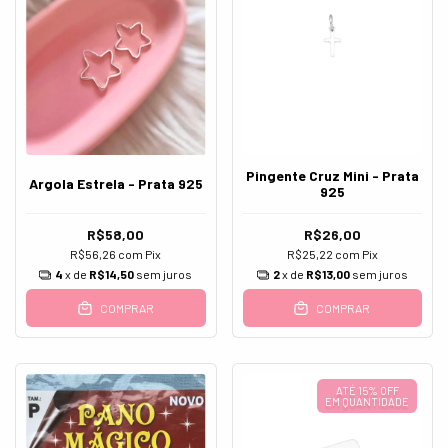
Pingente Cruz Mini - Prata
Argola Estrela - Prata 925
925
R$58,00
R$26,00
R$56,26
com
Pix
R$25,22
com
Pix
4
x de
R$14,50
sem juros
2
x de
R$13,00
sem juros
COMPRAR
COMPRAR
ATÉ 15% OFF
EM QUANTIDADE