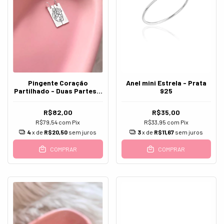
Pingente Coração
Anel mini Estrela - Prata
Partilhado - Duas Partes -
925
Prata 925
R$82,00
R$35,00
R$79,54
com
Pix
R$33,95
com
Pix
4
x de
R$20,50
sem juros
3
x de
R$11,67
sem juros
COMPRAR
COMPRAR