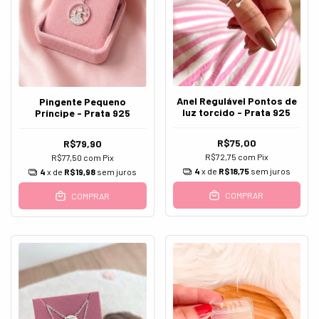
Anel Regulável Pontos de
Pingente Pequeno
luz torcido - Prata 925
Príncipe - Prata 925
R$75,00
R$79,90
R$72,75
com
Pix
R$77,50
com
Pix
4
x de
R$18,75
sem juros
4
x de
R$19,98
sem juros
COMPRAR
COMPRAR