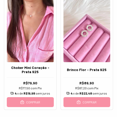
Choker Mini Coração -
Brinco Flor - Prata 925
Prata 925
R$79,90
R$89,90
R$77,50
com
Pix
R$87,20
com
Pix
4
x de
R$19,98
sem juros
4
x de
R$22,48
sem juros
COMPRAR
COMPRAR