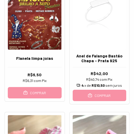
Anel de Falange Bastão
Flanela limpa joias
Chapa - Prata 925
R$42,00
R$6,50
R$40,74
com
Pix
R$6,31
com
Pix
4
x de
R$10,50
sem juros
COMPRAR
COMPRAR