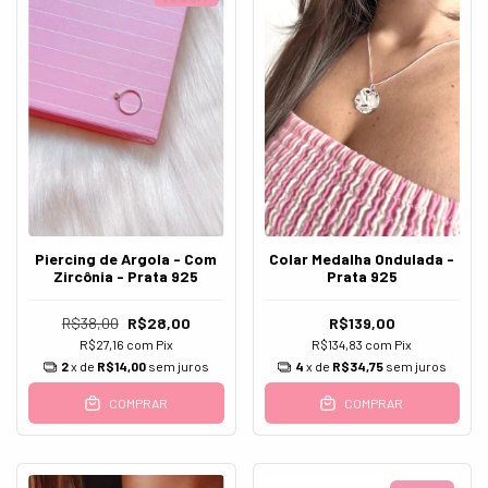
Piercing de Argola - Com
Colar Medalha Ondulada -
Zircônia - Prata 925
Prata 925
R$38,00
R$28,00
R$139,00
R$27,16
com
Pix
R$134,83
com
Pix
2
x de
R$14,00
sem juros
4
x de
R$34,75
sem juros
COMPRAR
COMPRAR