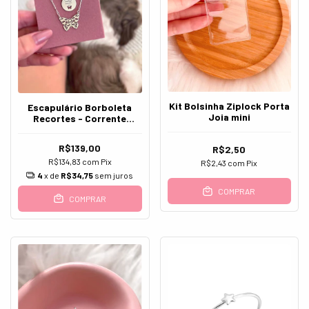
Kit Bolsinha Ziplock Porta
Escapulário Borboleta
Joia mini
Recortes - Corrente
Cadeadinho - Prata 925
R$139,00
R$2,50
R$134,83
com
Pix
R$2,43
com
Pix
4
x de
R$34,75
sem juros
COMPRAR
COMPRAR