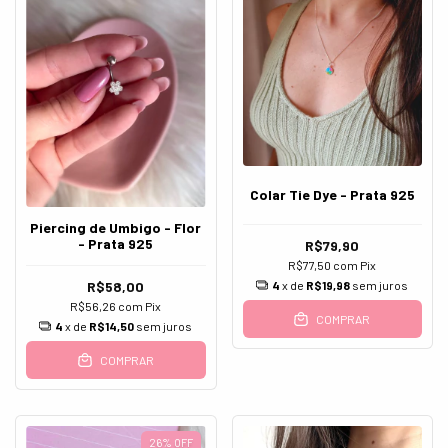
Colar Tie Dye - Prata 925
Piercing de Umbigo - Flor
- Prata 925
R$79,90
R$77,50
com
Pix
4
x de
R$19,98
sem juros
R$58,00
R$56,26
com
Pix
COMPRAR
4
x de
R$14,50
sem juros
COMPRAR
26
%
OFF