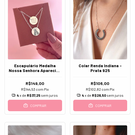
Escapulário Medalha
Colar Renda Indiana -
Nossa Senhora Aparecida
Prata 925
- Prata 925
R$149,00
R$106,00
R$144,53
com
Pix
R$102,82
com
Pix
4
x de
R$37,25
sem juros
4
x de
R$26,50
sem juros
COMPRAR
COMPRAR