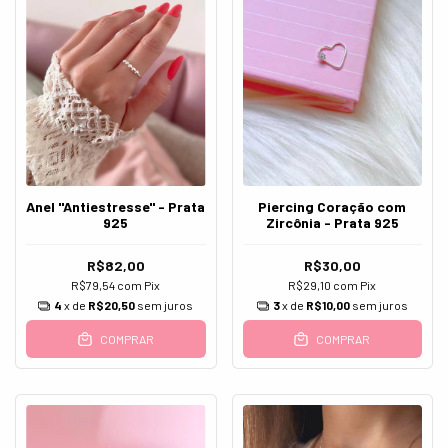
Anel "Antiestresse" - Prata
Piercing Coração com
925
Zircônia - Prata 925
R$82,00
R$30,00
R$79,54
com
Pix
R$29,10
com
Pix
4
x de
R$20,50
sem juros
3
x de
R$10,00
sem juros
COMPRAR
COMPRAR