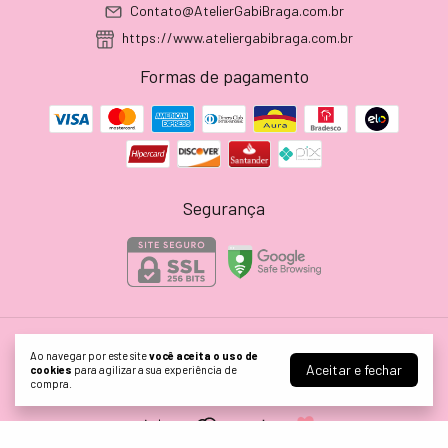
Contato@AtelierGabiBraga.com.br
https://www.ateliergabibraga.com.br
Formas de pagamento
Segurança
Atelier Gabi Braga
Ao navegar por este site
você aceita o uso de
Aceitar e fechar
cookies
para agilizar a sua experiência de
©2026. ATELIER GABI BRAGA EIRELI - 24628199000165. Todos os direitos
compra.
reservados.