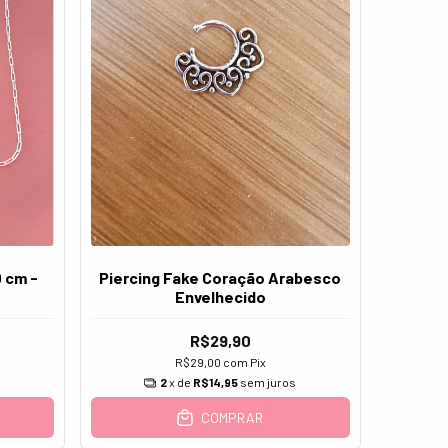
 cm -
Piercing Fake Coração Arabesco
Envelhecido
R$29,90
R$29,00
com
Pix
s
2
x de
R$14,95
sem juros
COMPRAR