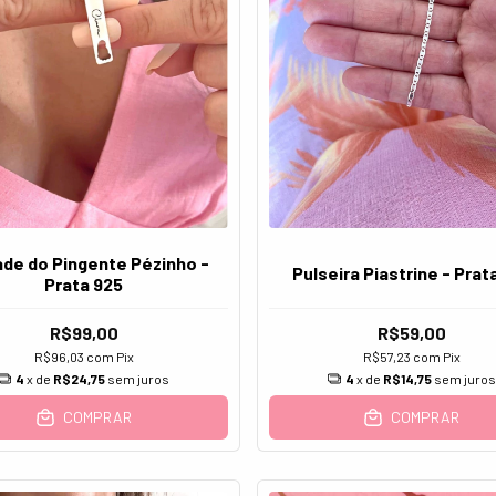
ade do Pingente Pézinho -
Pulseira Piastrine - Prat
Prata 925
R$99,00
R$59,00
R$96,03
com
Pix
R$57,23
com
Pix
4
x de
R$24,75
sem juros
4
x de
R$14,75
sem juro
COMPRAR
COMPRAR