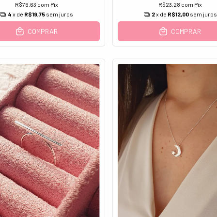
R$76,63
com
Pix
R$23,28
com
Pix
4
x de
R$19,75
sem juros
2
x de
R$12,00
sem juros
COMPRAR
COMPRAR