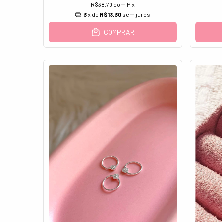
R$38,70
com
Pix
3
x de
R$13,30
sem juros
COMPRAR