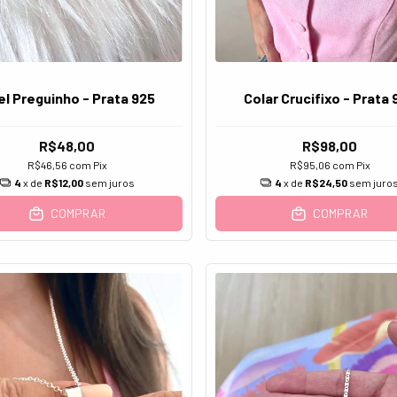
l Preguinho - Prata 925
Colar Crucifixo - Prata 
R$48,00
R$98,00
R$46,56
com
Pix
R$95,06
com
Pix
4
x de
R$12,00
sem juros
4
x de
R$24,50
sem juro
COMPRAR
COMPRAR