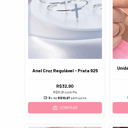
Unid
Anel Cruz Regulável - Prata 925
R$32,90
R$31,91
com
Pix
3
x de
R$10,97
sem juros
COMPRAR