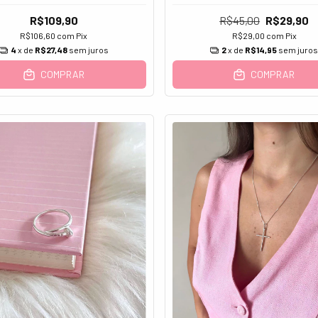
R$109,90
R$45,00
R$29,90
R$106,60
com
Pix
R$29,00
com
Pix
4
x de
R$27,48
sem juros
2
x de
R$14,95
sem juro
COMPRAR
COMPRAR