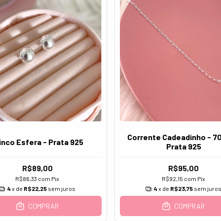
Corrente Cadeadinho - 70
inco Esfera - Prata 925
Prata 925
R$89,00
R$95,00
R$86,33
com
Pix
R$92,15
com
Pix
4
x de
R$22,25
sem juros
4
x de
R$23,75
sem juro
COMPRAR
COMPRAR