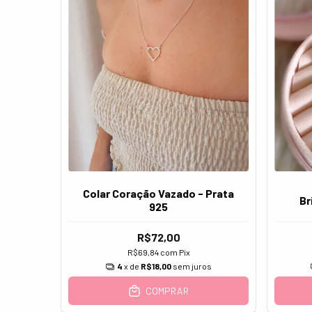
Colar Coração Vazado - Prata
Br
925
R$72,00
R$69,84
com
Pix
4
x de
R$18,00
sem juros
COMPRAR