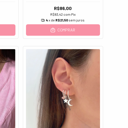
R$86,00
R$83,42
com
Pix
s
4
x de
R$21,50
sem juros
COMPRAR