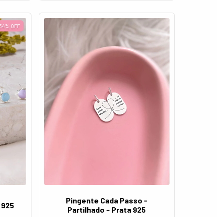
34
%
OFF
Pingente Cada Passo -
 925
Partilhado - Prata 925