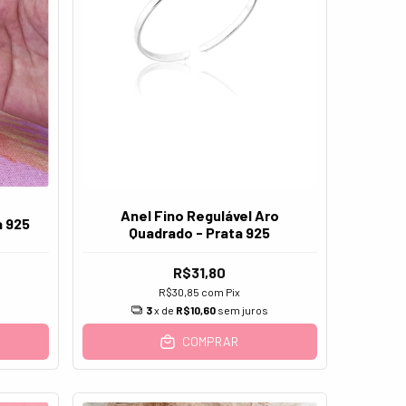
Anel Fino Regulável Aro
a 925
Quadrado - Prata 925
R$31,80
R$30,85
com
Pix
s
3
x de
R$10,60
sem juros
COMPRAR