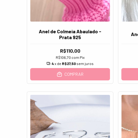
Anel de Colmeia Abaulado -
Ane
Prata 925
R$110,00
R$106,70
com
Pix
4
x de
R$27,50
sem juros
COMPRAR