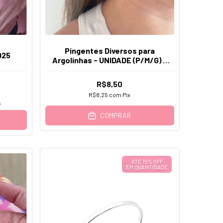
Pingentes Diversos para
925
Argolinhas - UNIDADE (P/M/G) -
Prata 925
R$8,50
R$8,25
com
Pix
s
COMPRAR
ATÉ 15% OFF
EM QUANTIDADE